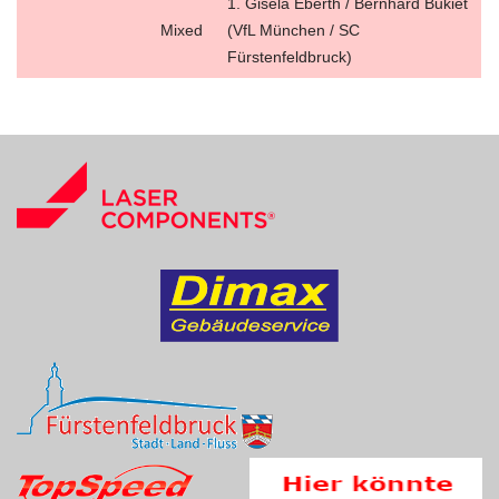
1. Gisela Eberth / Bernhard Bukiet
Mixed
(VfL München / SC
Fürstenfeldbruck)