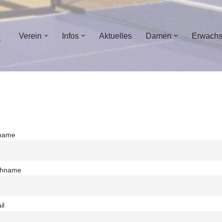
Verein
Infos
Aktuelles
Damen
Erwach
name
hname
il