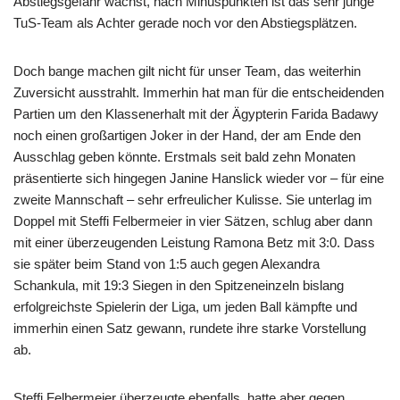
Abstiegsgefahr wächst, nach Minuspunkten ist das sehr junge
TuS-Team als Achter gerade noch vor den Abstiegsplätzen.
Doch bange machen gilt nicht für unser Team, das weiterhin
Zuversicht ausstrahlt. Immerhin hat man für die entscheidenden
Partien um den Klassenerhalt mit der Ägypterin Farida Badawy
noch einen großartigen Joker in der Hand, der am Ende den
Ausschlag geben könnte. Erstmals seit bald zehn Monaten
präsentierte sich hingegen Janine Hanslick wieder vor – für eine
zweite Mannschaft – sehr erfreulicher Kulisse. Sie unterlag im
Doppel mit Steffi Felbermeier in vier Sätzen, schlug aber dann
mit einer überzeugenden Leistung Ramona Betz mit 3:0. Dass
sie später beim Stand von 1:5 auch gegen Alexandra
Schankula, mit 19:3 Siegen in den Spitzeneinzeln bislang
erfolgreichste Spielerin der Liga, um jeden Ball kämpfte und
immerhin einen Satz gewann, rundete ihre starke Vorstellung
ab.
Steffi Felbermeier überzeugte ebenfalls, hatte aber gegen