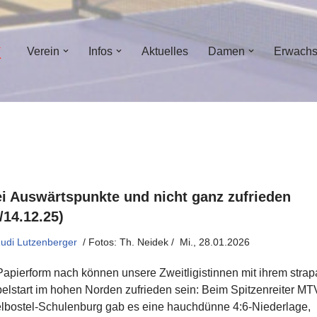
Verein
Infos
Aktuelles
Damen
Erwach
i Auswärtspunkte und nicht ganz zufrieden
/14.12.25)
udi Lutzenberger
Mi., 28.01.2026
Papierform nach können unsere Zweitligistinnen mit ihrem stra
elstart im hohen Norden zufrieden sein: Beim Spitzenreiter MT
lbostel-Schulenburg gab es eine hauchdünne 4:6-Niederlage,