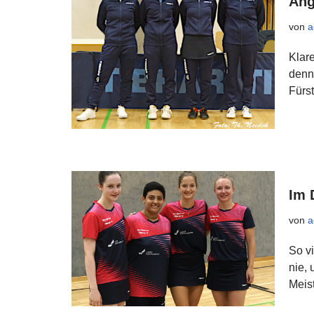
Ang
von
a
Klare
denno
Fürs
Im 
von
a
So v
nie,
Meist