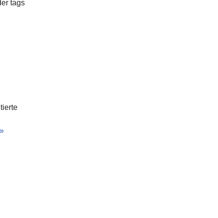
er tags
tierte
 »