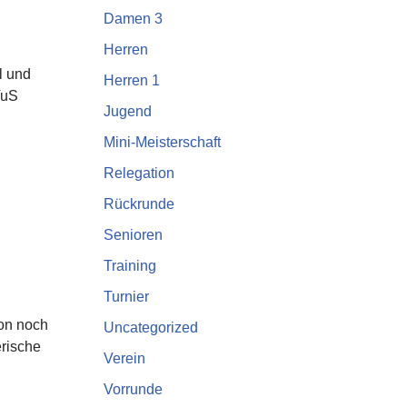
Damen 3
Herren
l und
Herren 1
TuS
Jugend
Mini-Meisterschaft
Relegation
Rückrunde
Senioren
Training
Turnier
on noch
Uncategorized
erische
Verein
Vorrunde