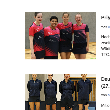
Pri
von
a
Nach
zweit
Württ
TT
Deu
(27.
von
a
Mit 