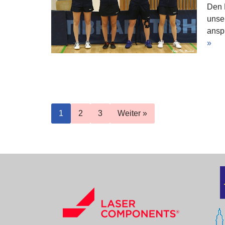
Den 
unse
ansp
»
1
2
3
Weiter »