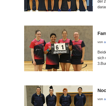
der 
dara
Fam
von
a
Beide
sich
3.Bu
Noc
von
a