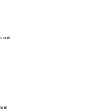
 in der
m in