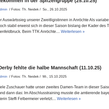
ekommen in der Spitzengruppe (25.10.25)
dmin
So., 26.10.2025
r Auswärtssieg unserer Zweitligistinnen in Anröchte Als variabe
ch stabil erweist sich in dieser Saison bislang der Kader des 
tenfeldbruck. Beim TTK Anröchte…
Weiterlesen »
Derby fehlte die halbe Mannschaft (11.10.25)
dmin
Mi., 15.10.2025
iele Zuschauer hatte unser zweites Damen-Team in dieser Sais
 und dann das: Im Abschlusstraining musste die amtierende bay
erin Steffi Felbermeier verletzt…
Weiterlesen »