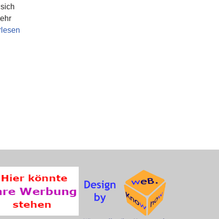
sich
sehr
rlesen