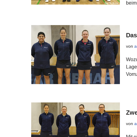
bei
Das
von
a
Wozu
Lage 
Vorr
Zwe
von
a
Mit 