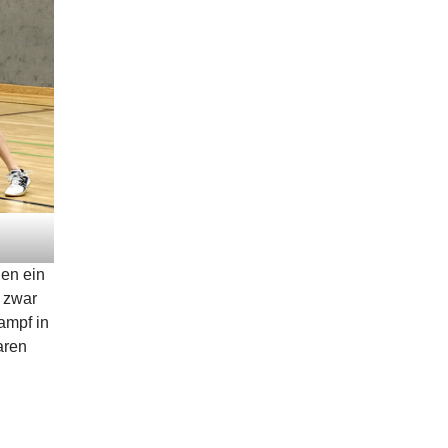
gen ein
 zwar
ampf in
aren