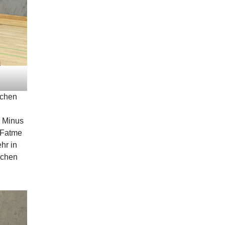
schen
s Minus
 Fatme
hr in
schen