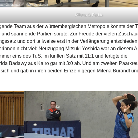
Milena & Farida
gende Team aus der württembergischen Metropole konnte der 
e und spannende Partien sorgte. Zur Freude der vielen Zuschau
gssatz und dort teilweise erst in der Verlängerung entschieden
erinnen nicht viel: Neuzugang Mitsuki Yoshida war an diesem 
mmer eins des TuS, im fünften Satz mit 11:1 und fertigte die
rida Badawy aus Kairo gar mit 3:0 ab. Und am zweiten Paarkre
 sich und gab in ihren beiden Einzeln gegen Milena Burandt u