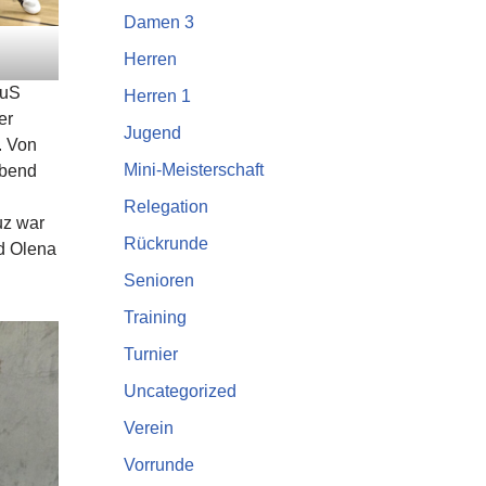
Damen 3
Herren
TuS
Herren 1
er
Jugend
. Von
Mini-Meisterschaft
Abend
Relegation
uz war
Rückrunde
nd Olena
Senioren
Training
Turnier
Uncategorized
Verein
Vorrunde