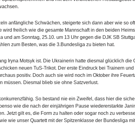
ewachsen.
eln anfängliche Schwächen, steigerte sich dann aber wie so oft
Sie wird freilich wie die gesamte Mannschaft in den beiden Heim
a und am Sonntag, 25.10. um 13 Uhr gegen die DJK SB Stuttga
hlen zum Besten, was die 3.Bundesliga zu bieten hat.
g Iryna Motsyk ist. Die Ukrainerin hatte diesmal glücklich die
hicken neuen TuS-Trikot. Der erste Eindruck bei Trainern und
chaus positiv. Doch auch sie wird noch im Oktober ihre Feuert
n müssen. Diesmal blieb sie ohne Satzverlust.
nkurrenzfähig. So bestand nie ein Zweifel, dass hier die sich
 ebenso wie die nach der einjährigen Pause wiedererstarkte Jani
 Jetzt gilt es, die Form zu halten oder sogar noch zu verbesse
ie wie unser Quartett mit der Spitzenklasse der Bundesliga mi