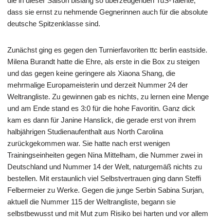
die in dieser Saison bislang so überzeugenden TuS-Talente,
dass sie ernst zu nehmende Gegnerinnen auch für die absolute
deutsche Spitzenklasse sind.
Zunächst ging es gegen den Turnierfavoriten ttc berlin eastside.
Milena Burandt hatte die Ehre, als erste in die Box zu steigen
und das gegen keine geringere als Xiaona Shang, die
mehrmalige Europameisterin und derzeit Nummer 24 der
Weltrangliste. Zu gewinnen gab es nichts, zu lernen eine Menge
und am Ende stand es 3:0 für die hohe Favoritin. Ganz dick
kam es dann für Janine Hanslick, die gerade erst von ihrem
halbjährigen Studienaufenthalt aus North Carolina
zurückgekommen war. Sie hatte nach erst wenigen
Trainingseinheiten gegen Nina Mittelham, die Nummer zwei in
Deutschland und Nummer 14 der Welt, naturgemäß nichts zu
bestellen. Mit erstaunlich viel Selbstvertrauen ging dann Steffi
Felbermeier zu Werke. Gegen die junge Serbin Sabina Surjan,
aktuell die Nummer 115 der Weltrangliste, begann sie
selbstbewusst und mit Mut zum Risiko bei harten und vor allem