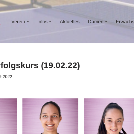
Verein
Infos
Aktuelles
Damen
Erwach
rfolgskurs (19.02.22)
09.2022