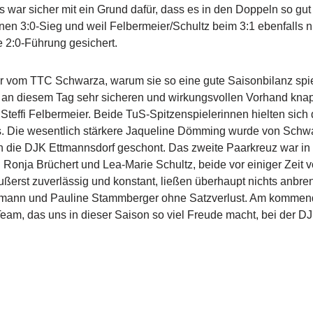
s war sicher mit ein Grund dafür, dass es in den Doppeln so gut l
inen 3:0-Sieg und weil Felbermeier/Schultz beim 3:1 ebenfalls ni
he 2:0-Führung gesichert.
r vom TTC Schwarza, warum sie so eine gute Saisonbilanz spie
an diesem Tag sehr sicheren und wirkungsvollen Vorhand kna
effi Felbermeier. Beide TuS-Spitzenspielerinnen hielten sich 
s. Die wesentlich stärkere Jaqueline Dömming wurde von Schw
en die DJK Ettmannsdorf geschont. Das zweite Paarkreuz war in
 Ronja Brüchert und Lea-Marie Schultz, beide vor einiger Zeit 
ßerst zuverlässig und konstant, ließen überhaupt nichts anbr
Hofmann und Pauline Stammberger ohne Satzverlust. Am komme
eam, das uns in dieser Saison so viel Freude macht, bei der D