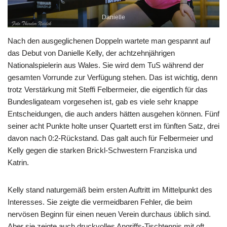
Danielle
Nach den ausgeglichenen Doppeln wartete man gespannt auf
das Debut von Danielle Kelly, der achtzehnjährigen
Nationalspielerin aus Wales. Sie wird dem TuS während der
gesamten Vorrunde zur Verfügung stehen. Das ist wichtig, denn
trotz Verstärkung mit Steffi Felbermeier, die eigentlich für das
Bundesligateam vorgesehen ist, gab es viele sehr knappe
Entscheidungen, die auch anders hätten ausgehen können. Fünf
seiner acht Punkte holte unser Quartett erst im fünften Satz, drei
davon nach 0:2-Rückstand. Das galt auch für Felbermeier und
Kelly gegen die starken Brickl-Schwestern Franziska und
Katrin.
Kelly stand naturgemäß beim ersten Auftritt im Mittelpunkt des
Interesses. Sie zeigte die vermeidbaren Fehler, die beim
nervösen Beginn für einen neuen Verein durchaus üblich sind.
Aber sie zeigte auch druckvolles Angriffs-Tischtennis mit oft