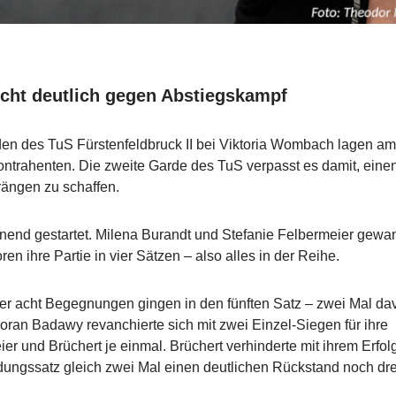
icht deutlich gegen Abstiegskampf
eden des TuS Fürstenfeldbruck II bei Viktoria Wombach lagen a
ontrahenten. Die zweite Garde des TuS verpasst es damit, eine
rängen zu schaffen.
nend gestartet. Milena Burandt und Stefanie Felbermeier gewa
n ihre Partie in vier Sätzen – also alles in der Reihe.
der acht Begegnungen gingen in den fünften Satz – zwei Mal da
oran Badawy revanchierte sich mit zwei Einzel-Siegen für ihre
r und Brüchert je einmal. Brüchert verhinderte mit ihrem Erfol
idungssatz gleich zwei Mal einen deutlichen Rückstand noch dr