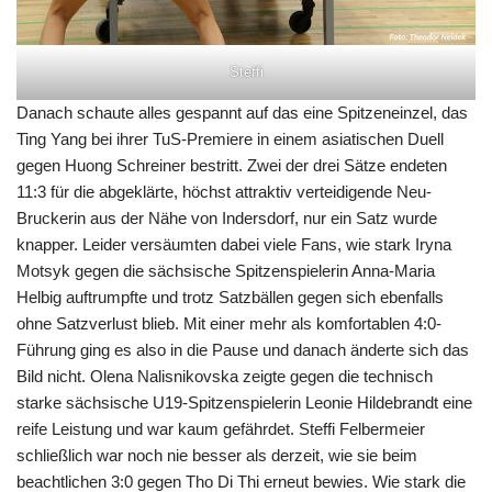
Steffi
Danach schaute alles gespannt auf das eine Spitzeneinzel, das
Ting Yang bei ihrer TuS-Premiere in einem asiatischen Duell
gegen Huong Schreiner bestritt. Zwei der drei Sätze endeten
11:3 für die abgeklärte, höchst attraktiv verteidigende Neu-
Bruckerin aus der Nähe von Indersdorf, nur ein Satz wurde
knapper. Leider versäumten dabei viele Fans, wie stark Iryna
Motsyk gegen die sächsische Spitzenspielerin Anna-Maria
Helbig auftrumpfte und trotz Satzbällen gegen sich ebenfalls
ohne Satzverlust blieb. Mit einer mehr als komfortablen 4:0-
Führung ging es also in die Pause und danach änderte sich das
Bild nicht. Olena Nalisnikovska zeigte gegen die technisch
starke sächsische U19-Spitzenspielerin Leonie Hildebrandt eine
reife Leistung und war kaum gefährdet. Steffi Felbermeier
schließlich war noch nie besser als derzeit, wie sie beim
beachtlichen 3:0 gegen Tho Di Thi erneut bewies. Wie stark die